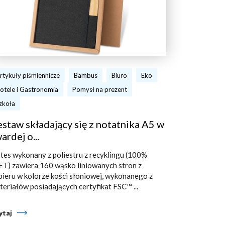
rtykuły piśmiennicze
Bambus
Biuro
Eko
otele i Gastronomia
Pomysł na prezent
zkoła
staw składający się z notatnika A5 w
ardej o...
tes wykonany z poliestru z recyklingu (100%
ET) zawiera 160 wąsko liniowanych stron z
pieru w kolorze kości słoniowej, wykonanego z
teriałów posiadających certyfikat FSC™ ...
ytaj