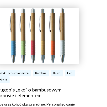
rtykuły piśmiennicze
Bambus
Biuro
Eko
zkoła
ługopis „eko” o bambusowym
rpusie i elementem...
ips oraz końcówka są srebrne. Personalizowanie