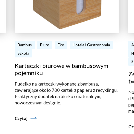
Bambus
Biuro
Eko
Hotele i Gastronomia
A
Szkoła
H
S
Karteczki biurowe w bambusowym
pojemniku
Ze
tw
Pudełko na karteczki wykonane z bambusa,
zawierające około 700 kartek z papieru z recyklingu.
No
Praktyczny dodatek na biurko o naturalnym,
rP
nowoczesnym designie.
pa
ma
Czytaj
Cz