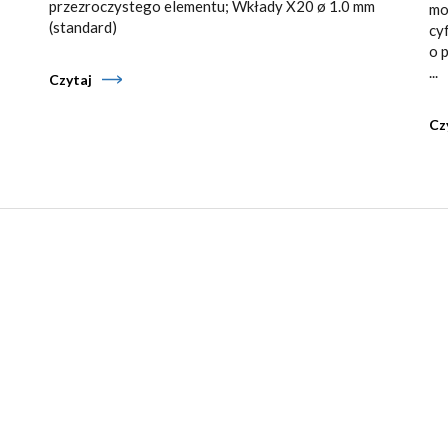
przezroczystego elementu; Wkłady X20 ø 1.0 mm
mo
(standard)
cy
o 
...
Czytaj
Cz