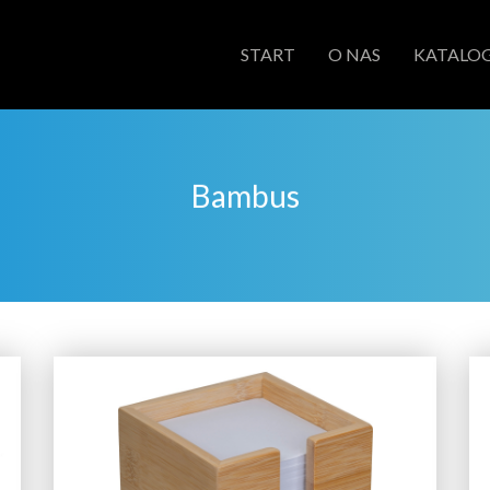
START
O NAS
KATALOG
Bambus