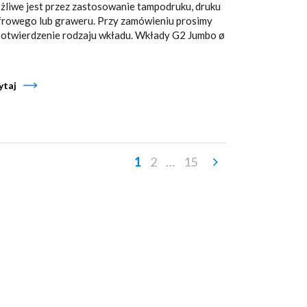
żliwe jest przez zastosowanie tampodruku, druku
frowego lub graweru. Przy zamówieniu prosimy
potwierdzenie rodzaju wkładu. Wkłady G2 Jumbo ø
ytaj
1
2
…
15