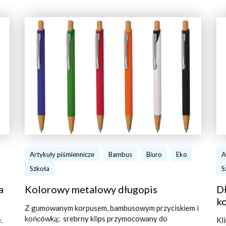
Artykuły piśmiennicze
Bambus
Biuro
Eko
A
Szkoła
S
a
Kolorowy metalowy długopis
D
ko
Z gumowanym korpusem, bambusowym przyciskiem i
końcówką; srebrny klips przymocowany do
.
Kl