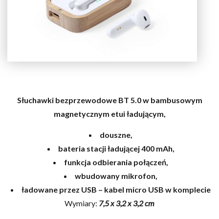
Słuchawki bezprzewodowe BT 5.0 w bambusowym
magnetycznym etui ładującym,
douszne,
bateria stacji ładującej 400 mAh,
funkcja odbierania połączeń,
wbudowany mikrofon,
ładowane przez USB – kabel micro USB w komplecie
Wymiary:
7,5 x 3,2 x 3,2 cm