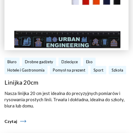
Biuro
Drobne gadżety
Dziecięce
Eko
Hotele i Gastronomia
Pomysł na prezent
Sport
Szkoła
Linijka 20cm
Nasza linijka 20 cm jest idealna do precyzyjnych pomiarów i
rysowania prostych linii. Trwała i dokładna, idealna do szkoły,
biura lub domu.
Czytaj