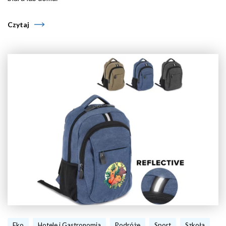
Czytaj
Eko
Hotele i Gastronomia
Podróże
Sport
Szkoła