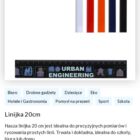
Biuro
Drobne gadżety
Dziecięce
Eko
Hotele i Gastronomia
Pomysł na prezent
Sport
Szkoła
Linijka 20cm
Nasza linijka 20 cm jest idealna do precyzyjnych pomiarów i
rysowania prostych linii. Trwała i dokładna, idealna do szkoły,
biura lub domu.