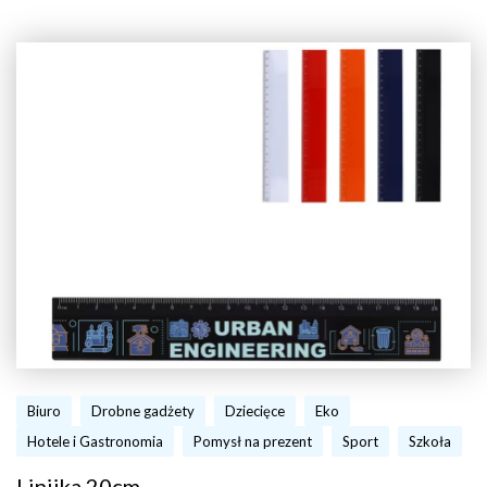
Biuro
Drobne gadżety
Dziecięce
Eko
Hotele i Gastronomia
Pomysł na prezent
Sport
Szkoła
Linijka 20cm