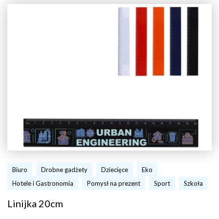
Biuro
Drobne gadżety
Dziecięce
Eko
Hotele i Gastronomia
Pomysł na prezent
Sport
Szkoła
Linijka 20cm