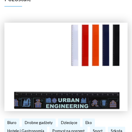
Biuro
Drobne gadżety
Dziecięce
Eko
Hotele i Gastronomia
Pomysł na prezent
Sport
Szkoła