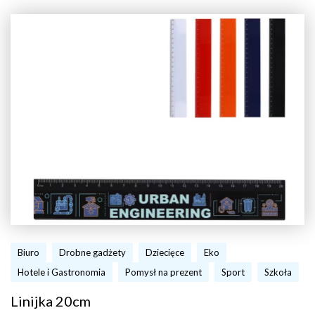
Biuro
Drobne gadżety
Dziecięce
Eko
Hotele i Gastronomia
Pomysł na prezent
Sport
Szkoła
Linijka 20cm