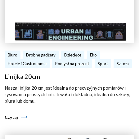
Biuro
Drobne gadżety
Dziecięce
Eko
Hotele i Gastronomia
Pomysł na prezent
Sport
Szkoła
Linijka 20cm
Nasza linijka 20 cm jest idealna do precyzyjnych pomiarów i
rysowania prostych linii. Trwała i dokładna, idealna do szkoły,
biura lub domu.
Czytaj