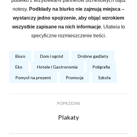
pudełko z wizytówkami partnerów biznesowych bądź
notesy.
Podkłady na biurko nie zajmują miejsca –
wystarczy jedno spojrzenie, aby objąć wzrokiem
wszystkie zapisane na nich informacje
. Ułatwia to
specyficzne rozmieszczenie treści.
Biuro
Dom i ogród
Drobne gadżety
Eko
Hotele i Gastronomia
Poligrafia
Pomysł na prezent
Promocja
Szkoła
POPRZEDNI
Plakaty