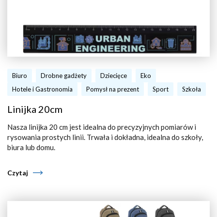
Biuro
Drobne gadżety
Dziecięce
Eko
Hotele i Gastronomia
Pomysł na prezent
Sport
Szkoła
Linijka 20cm
Nasza linijka 20 cm jest idealna do precyzyjnych pomiarów i
rysowania prostych linii. Trwała i dokładna, idealna do szkoły,
biura lub domu.
Czytaj