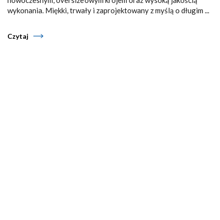
nowoczesnym, oversize’owym krojem oraz wysoką jakością
wykonania. Miękki, trwały i zaprojektowany z myślą o długim ...
Czytaj