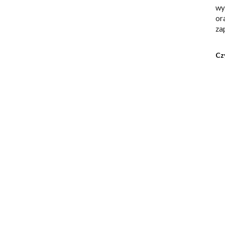
wy
or
za
Cz