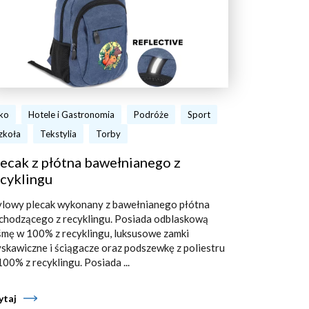
ko
Hotele i Gastronomia
Podróże
Sport
zkoła
Tekstylia
Torby
ecak z płótna bawełnianego z
cyklingu
ylowy plecak wykonany z bawełnianego płótna
chodzącego z recyklingu. Posiada odblaskową
śmę w 100% z recyklingu, luksusowe zamki
yskawiczne i ściągacze oraz podszewkę z poliestru
100% z recyklingu. Posiada ...
ytaj