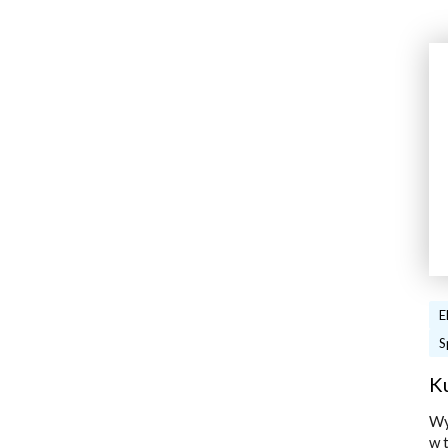
E
S
K
Wy
w 