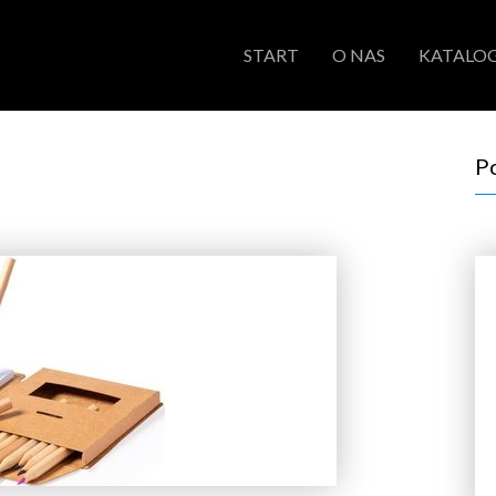
START
O NAS
KATALOG
P