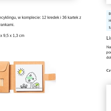
B
cyklingu, w komplecie: 12 kredek i 36 kartek z
H
wankami.
S
x 9,5 x 1,3 cm
Li
Na
po
do
Cz