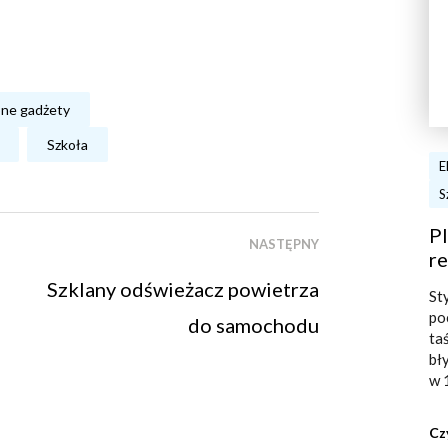
ne gadżety
Szkoła
E
S
Pl
NASTĘPNY
re
Szklany odświeżacz powietrza
St
po
do samochodu
ta
bł
w 
Cz