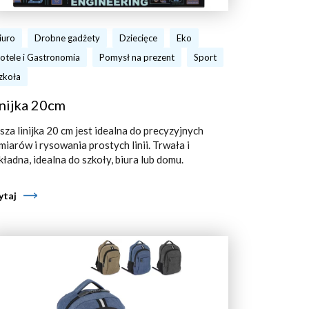
iuro
Drobne gadżety
Dziecięce
Eko
otele i Gastronomia
Pomysł na prezent
Sport
zkoła
nijka 20cm
sza linijka 20 cm jest idealna do precyzyjnych
miarów i rysowania prostych linii. Trwała i
kładna, idealna do szkoły, biura lub domu.
ytaj