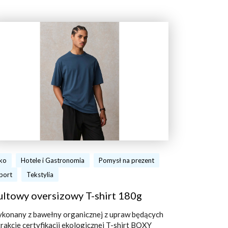
ko
Hotele i Gastronomia
Pomysł na prezent
port
Tekstylia
ultowy oversizowy T-shirt 180g
konany z bawełny organicznej z upraw będących
trakcie certyfikacji ekologicznej T-shirt BOXY