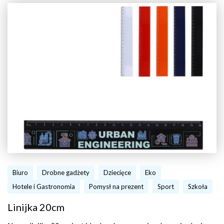
Biuro
Drobne gadżety
Dziecięce
Eko
Hotele i Gastronomia
Pomysł na prezent
Sport
Szkoła
Linijka 20cm